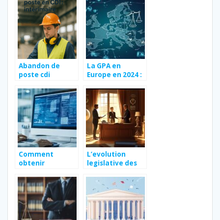
testament à
comprendre les
Marseille ?
différences et
les risques
juridiques
Abandon de
La GPA en
poste cdi
Europe en 2024 :
intérimaire
actualites et
infos sur le suivi
medical des
meres porteuses
Comment
L’evolution
obtenir
legislative des
rapidement un
tests de
extrait kbis pour
paternite en
votre entreprise
France : Quand la
?
paternite en
question exige
des preuves