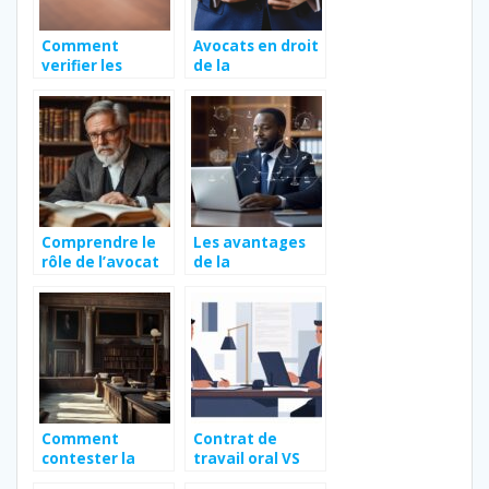
Comment
Avocats en droit
verifier les
de la
informations
copropriete :
d’un Kbis ?
dans quels cas
solliciter leur
expertise ?
Comprendre le
Les avantages
rôle de l’avocat
de la
en droit
visioconférence
d’expropriation :
pour consulter
étapes clés et
un avocat
conseils
spécialisé en
pratiques
droit des
personnes
Comment
Contrat de
contester la
travail oral VS
validité d’un
écrit :