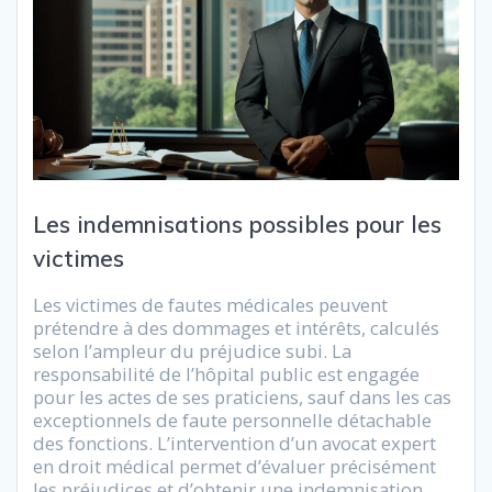
Les indemnisations possibles pour les
victimes
Les victimes de fautes médicales peuvent
prétendre à des dommages et intérêts, calculés
selon l’ampleur du préjudice subi. La
responsabilité de l’hôpital public est engagée
pour les actes de ses praticiens, sauf dans les cas
exceptionnels de faute personnelle détachable
des fonctions. L’intervention d’un avocat expert
en droit médical permet d’évaluer précisément
les préjudices et d’obtenir une indemnisation