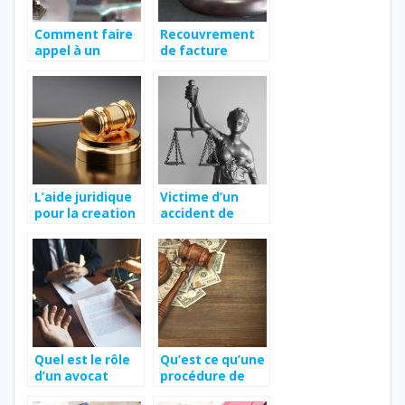
Comment faire
Recouvrement
appel à un
de facture
avocat en droit
impayée :
privé à Avignon ?
comment
procéder à un
3ème rappel ?
L’aide juridique
Victime d’un
pour la creation
accident de
de societes
travail : trouver
un avocat
spécialisé à Lyon
Quel est le rôle
Qu’est ce qu’une
d’un avocat
procédure de
spécialiste en
liquidation