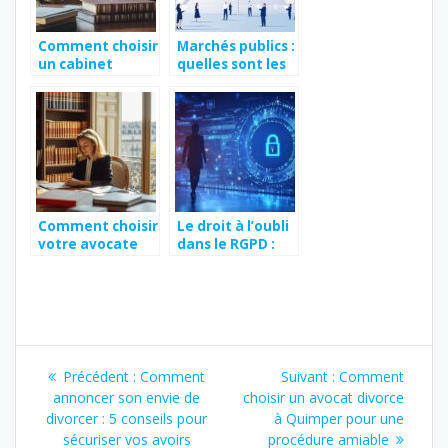
legales
Comment choisir
Marchés publics :
un cabinet
quelles sont les
d’avocat
prérogatives des
spécialisé en
personnes
dommage
morales de droit
corporel après
public ?
un accident ?
Comment choisir
Le droit à l’oubli
votre avocate
dans le RGPD :
sur Paris 12 pour
comment
des affaires
maîtriser votre
familiales et
identité
commerciales
numérique
Navigation
Article
Article
Précédent :
Comment
Suivant :
Comment
de
précédent
suivant
annoncer son envie de
choisir un avocat divorce
:
:
divorcer : 5 conseils pour
à Quimper pour une
sécuriser vos avoirs
procédure amiable