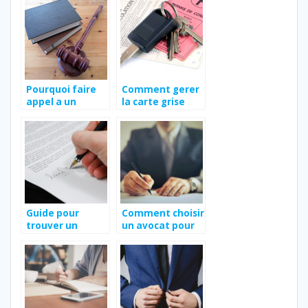
droit de
judiciaire ?
l’urbanisme ?
Pourquoi faire
Comment gerer
appel a un
la carte grise
avocat ?
apres le deces
du conjoint ?
Guide pour
Comment choisir
trouver un
un avocat pour
avocat a
defendre au
Argenteuil :
mieux vos
quelques
interets
conseils utiles