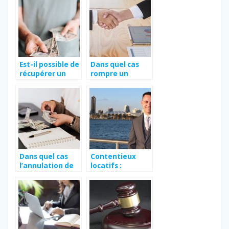
Est-il possible de
Dans quel cas
récupérer un
rompre un
acompte ?
contrat CDD ?
Dans quel cas
Contentieux
l’annulation de
locatifs :
commande est
comment régler
impossible ?
le problème ?