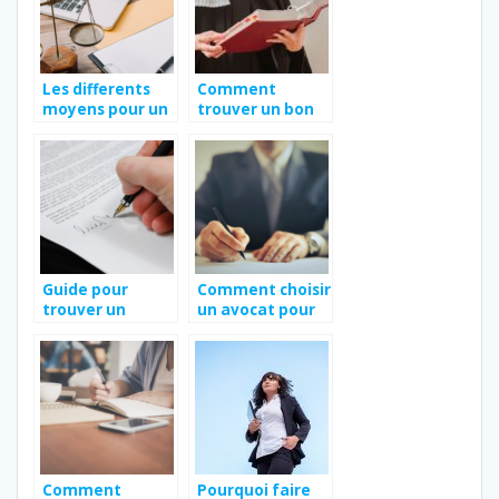
Les differents
Comment
moyens pour un
trouver un bon
professionnel
avocat ?
d’obtenir une
assistance
juridique
efficace et
rapide.
Guide pour
Comment choisir
trouver un
un avocat pour
avocat a
defendre au
Argenteuil :
mieux vos
quelques
interets
conseils utiles
Comment
Pourquoi faire