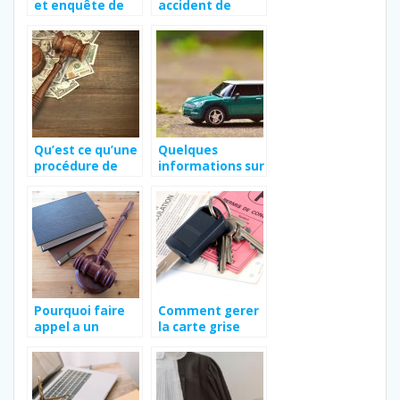
et enquête de
accident de
solvabilité
travail : trouver
un avocat
spécialisé à Lyon
Qu’est ce qu’une
Quelques
procédure de
informations sur
liquidation
la carte grise
judiciaire ?
que vous devez
connaitre
Pourquoi faire
Comment gerer
appel a un
la carte grise
avocat ?
apres le deces
du conjoint ?