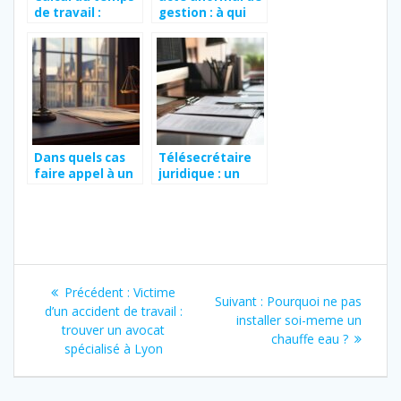
de travail :
gestion : à qui
L’importance de
faire appel ?
distinguer les
jours ouvrables
des jours ouvres
pour les
professionnels
RH
Dans quels cas
Télésecrétaire
faire appel à un
juridique : un
avocat à
métier clé pour
Strasbourg pour
l’accueil
un
téléphonique et
accompagneme
le filtrage des
nt juridique
appels en
Navigation
cabinet juridique
Article
Précédent :
Victime
Article
Suivant :
Pourquoi ne pas
de
précédent
d’un accident de travail :
suivant
installer soi-meme un
:
trouver un avocat
:
chauffe eau ?
l’article
spécialisé à Lyon