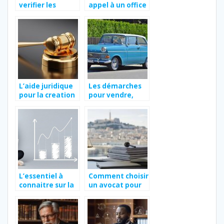
verifier les
appel à un office
informations
notarial ?
d’un Kbis ?
L’aide juridique
Les démarches
pour la creation
pour vendre,
de societes
légaliser et
assurer un
véhicule de
collection
L’essentiel à
Comment choisir
connaitre sur la
un avocat pour
traduction
la garde
juridique
d’enfant à
Marseille ?