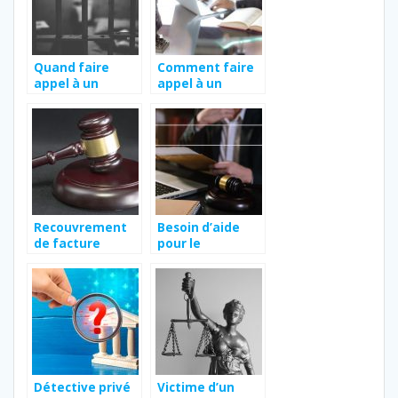
Quand faire
Comment faire
appel à un
appel à un
avocat pour une
avocat en droit
garde à vue ?
privé à Avignon ?
Recouvrement
Besoin d’aide
de facture
pour le
impayée :
referencement
comment
d’un avocat ?
procéder à un
3ème rappel ?
Détective privé
Victime d’un