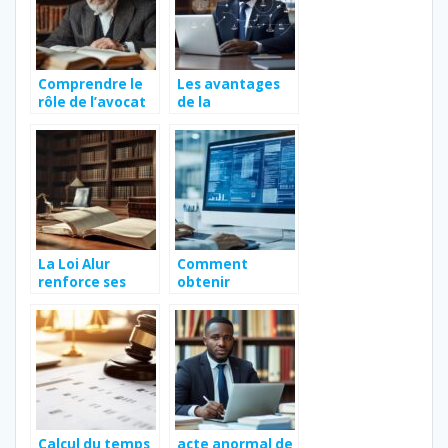
Comprendre le
Les avantages
rôle de l’avocat
de la
en droit
visioconférence
d’expropriation :
pour consulter
étapes clés et
un avocat
conseils
spécialisé en
pratiques
droit des
personnes
La Loi Alur
Comment
renforce ses
obtenir
obligations : Le
rapidement un
combat contre
extrait kbis pour
les logements
votre entreprise
indécents
?
Calcul du temps
acte anormal de