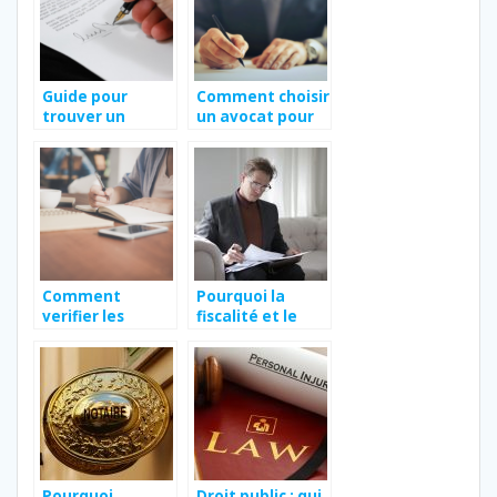
efficace et
rapide.
Guide pour
Comment choisir
trouver un
un avocat pour
avocat a
defendre au
Argenteuil :
mieux vos
quelques
interets
conseils utiles
Comment
Pourquoi la
verifier les
fiscalité et le
informations
droit des affaires
d’un Kbis ?
?
Pourquoi
Droit public : qui