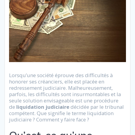
Lorsqu’une société éprouve des difficultés à
honorer ses créanciers, elle est placée en
redressement judiciaire. Malheureusement,
parfois, les difficultés sont insurmontables et la
seule solution envisageable est une procédure
de
liquidation judiciaire
décidée par le tribunal
compétent. Que signifie le terme liquidation
judiciaire ? Comment y faire face ?