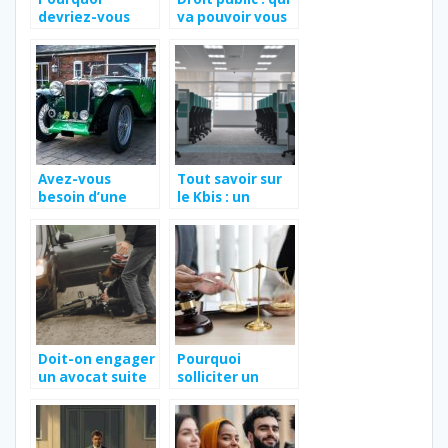
devriez-vous
va pouvoir vous
engager un
défendre
notaire ?
gratuitement au
tribunal ?
Avez-vous
Tout savoir sur
besoin d’une
le Kbis : un
carte grise sur
document
une voiture de
indispensable
plus de 30 ans ?
pour les
entreprises en
France
Doit-on engager
Pourquoi
un avocat suite
solliciter un
à un accident de
avocat en droit
la route ?
du travail