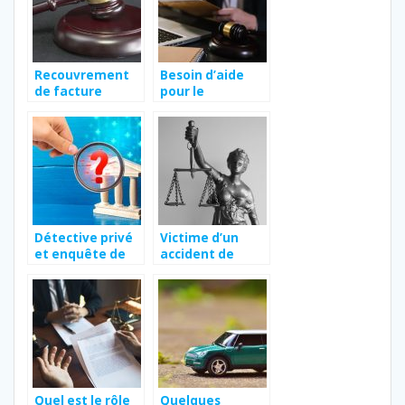
Recouvrement
Besoin d’aide
de facture
pour le
impayée :
referencement
comment
d’un avocat ?
procéder à un
3ème rappel ?
Détective privé
Victime d’un
et enquête de
accident de
solvabilité
travail : trouver
un avocat
spécialisé à Lyon
Quel est le rôle
Quelques