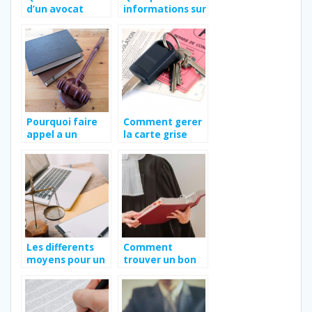
d’un avocat
informations sur
spécialiste en
la carte grise
droit de
que vous devez
l’urbanisme ?
connaitre
Pourquoi faire
Comment gerer
appel a un
la carte grise
avocat ?
apres le deces
du conjoint ?
Les differents
Comment
moyens pour un
trouver un bon
professionnel
avocat ?
d’obtenir une
assistance
juridique