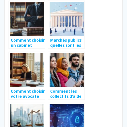
infos sur le suivi
obligations et
medical des
les recours des
meres porteuses
coproprietaires
Comment choisir
Marchés publics :
un cabinet
quelles sont les
d’avocat
prérogatives des
spécialisé en
personnes
dommage
morales de droit
corporel après
public ?
un accident ?
Comment choisir
Comment les
votre avocate
collectifs d’aide
sur Paris 12 pour
aux migrants
des affaires
informent sur la
familiales et
Santé et
commerciales
Immigration :
Maladies à