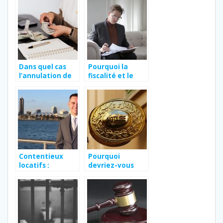
Dans quel cas
Pourquoi la
l’annulation de
fiscalité et le
commande est
droit des affaires
impossible ?
?
Contentieux
Pourquoi
locatifs :
devriez-vous
comment régler
engager un
le problème ?
notaire ?