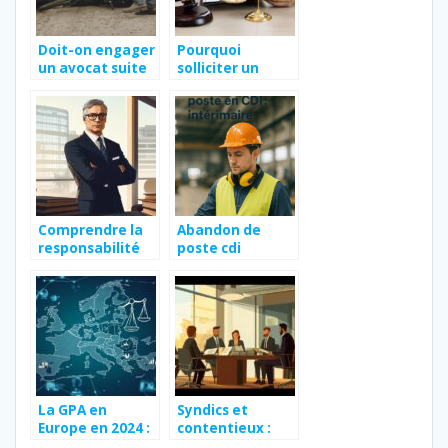
Doit-on engager
Pourquoi
un avocat suite
solliciter un
à un accident de
avocat en droit
la route ?
du travail
Comprendre la
Abandon de
responsabilité
poste cdi
hospitalière et
intérimaire
l’importance
d’un avocat en
cas de faute
médicale
La GPA en
Syndics et
Europe en 2024 :
contentieux :
actualites et
comprendre vos