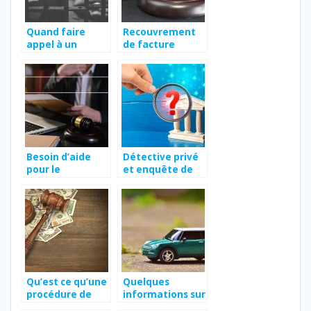
Quand faire
Recouvrement
appel à un
de facture
avocat pour une
impayée :
garde à vue ?
comment
procéder à un
3ème rappel ?
Besoin d’aide
Détective privé
pour le
et enquête de
referencement
solvabilité
d’un avocat ?
Qu’est ce qu’une
Quelques
procédure de
informations sur
liquidation
la carte grise