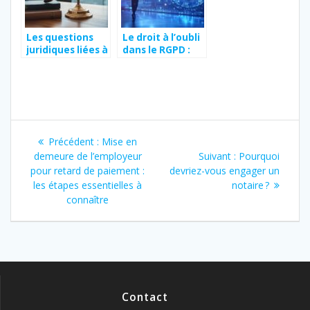
Connaître pour
votre Titre de
Séjour en France
Les questions
Le droit à l’oubli
juridiques liées à
dans le RGPD :
la propriété
comment
intellectuelle et
maîtriser votre
au droit
identité
immobilier :
numérique
comment éviter
Navigation
les pratiques
anticoncurrentie
Article
Précédent :
Mise en
lles dans vos
de
précédent
Article
demeure de l’employeur
Suivant :
Pourquoi
projets
:
suivant
pour retard de paiement :
devriez-vous engager un
l’article
:
les étapes essentielles à
notaire ?
connaître
Contact