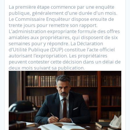
La première étape commence par une enquête
publique, généralement d’une durée d’un mois.
Le Commissaire Enquêteur dispose ensuite de
trente jours pour remettre son rapport.
L’administration expropriante formule des offres
amiables aux propriétaires, qui disposent de six
semaines pour y répondre. La Déclaration
d’Utilité Publique (DUP) constitue l’acte officiel
autorisant l’expropriation. Les propriétaires
peuvent contester cette décision dans un délai de
deux mois suivant sa publication.