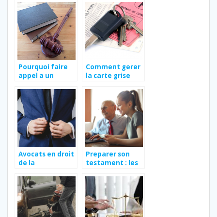
judiciaire ?
que vous devez
connaitre
Pourquoi faire
Comment gerer
appel a un
la carte grise
avocat ?
apres le deces
du conjoint ?
Avocats en droit
Preparer son
de la
testament : les
copropriete :
informations
dans quels cas
essentielles a
solliciter leur
connaitre
expertise ?