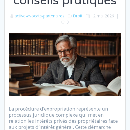
active-avocats-partenaires
Droit
12 mai 2026
|
0
La procédure d’expropriation représente un
processus juridique complexe qui met en
relation les intérêts privés des propriétaires face
aux projets d’intérêt général. Cette démarche