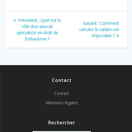
Navigation
Article
Précédent :
Quel est le
Article
Suivant :
Comment
de
précédent
rôle d’un avocat
suivant
calculer le salaire net
:
spécialiste en droit de
:
imposable ?
l’article
l’urbanisme ?
Contact
Contact
Mentions légales
Rechercher