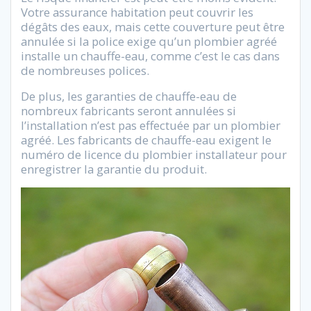
Votre assurance habitation peut couvrir les
dégâts des eaux, mais cette couverture peut être
annulée si la police exige qu’un plombier agréé
installe un chauffe-eau, comme c’est le cas dans
de nombreuses polices.
De plus, les garanties de chauffe-eau de
nombreux fabricants seront annulées si
l’installation n’est pas effectuée par un plombier
agréé. Les fabricants de chauffe-eau exigent le
numéro de licence du plombier installateur pour
enregistrer la garantie du produit.