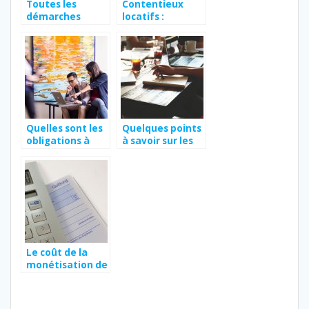
Toutes les
Contentieux
démarches
locatifs :
juridiques et
comment régler
administratives
le problème ?
à connaitre
avant de
voyager à
l’étranger
Quelles sont les
Quelques points
obligations à
à savoir sur les
connaître lors de
opérations de
la création d’une
fusion-
entreprise ?
acquisition
Le coût de la
monétisation de
dette est-elle
élevée pour
l’année 2022 ?