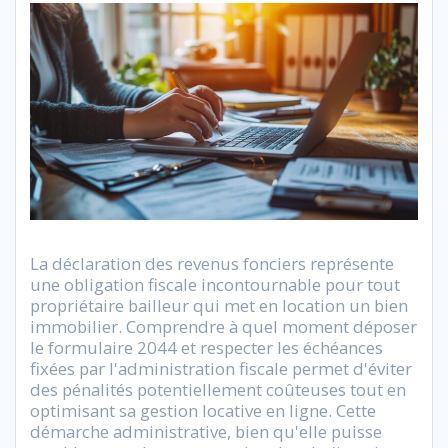
La déclaration des revenus fonciers représente
une obligation fiscale incontournable pour tout
propriétaire bailleur qui met en location un bien
immobilier. Comprendre à quel moment déposer
le formulaire 2044 et respecter les échéances
fixées par l'administration fiscale permet d'éviter
des pénalités potentiellement coûteuses tout en
optimisant sa gestion locative en ligne. Cette
démarche administrative, bien qu'elle puisse