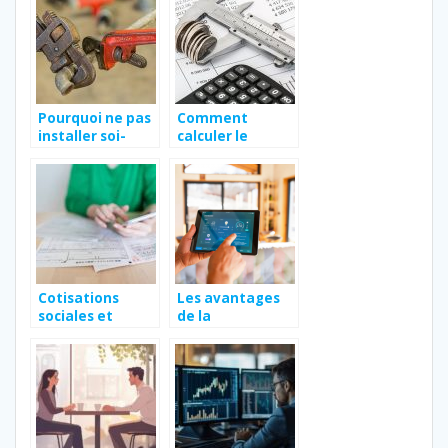
acquisition
l’année 2022 ?
Pourquoi ne pas
Comment
installer soi-
calculer le
meme un
salaire net
chauffe eau ?
imposable ?
Cotisations
Les avantages
sociales et
de la
fiscales et
digitalisation
charges
des echanges de
patronales en
donnees en B2B
2021