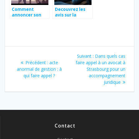
Comment
Decouvrez les
annoncer son
avis sur la
envie de
plateforme
divorcer : 5
infonet : un outil
conseils pour
essentiel pour
sécuriser vos
l’acces aux
avoirs
donnees
Navigation
d’entreprises
Article
Suivant :
Dans quels cas
de
Article
suivant
Précédent :
acte
faire appel à un avocat à
précédent
:
anormal de gestion : à
Strasbourg pour un
l’article
:
qui faire appel ?
accompagnement
juridique
Contact