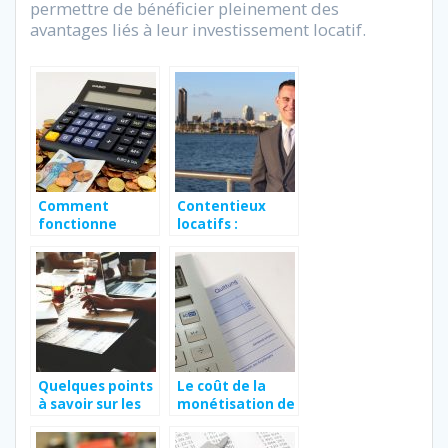
permettre de bénéficier pleinement des
avantages liés à leur investissement locatif.
Comment
Contentieux
fonctionne
locatifs :
l’administration
comment régler
fiscal française ?
le problème ?
Quelques points
Le coût de la
à savoir sur les
monétisation de
opérations de
dette est-elle
fusion-
élevée pour