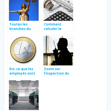
Toutes les
Comment
branches du
calculer le
droit, en
salaire net
l’occurrence le
imposable ?
droit public et le
droit privé
Est-ce que les
Zoom sur
employés sont
l’inspection du
payés durant les
travail
jours fériés ?