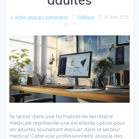
active-avocats-partenaires
Publique
25 avril 2025
|
0
Se lancer dans une formation de secrétaire
médicale représente une excellente option pour
les adultes souhaitant évoluer dans le secteur
médical. Cette voie professionnelle associe des